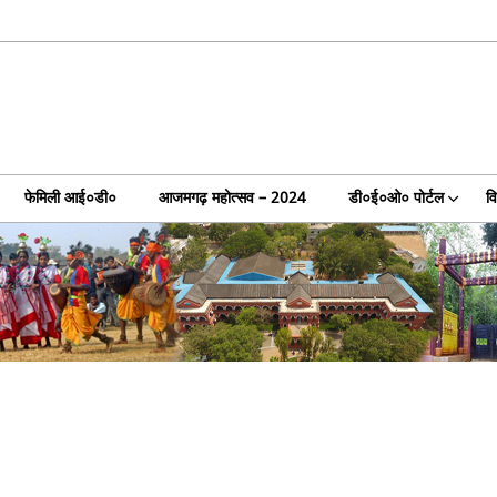
फेमिली आई०डी०
आजमगढ़ महोत्सव – 2024
डी०ई०ओ० पोर्टल
व