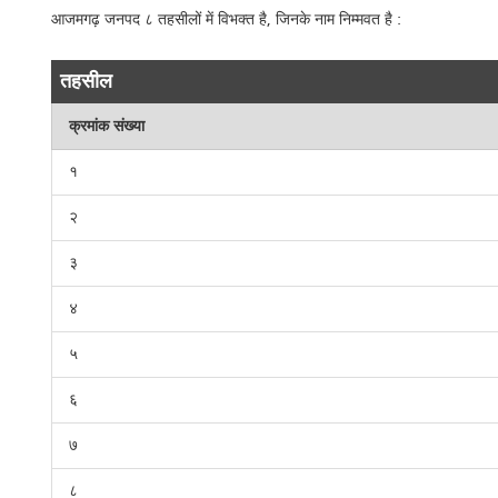
आजमगढ़ जनपद ८ तहसीलों में विभक्त है, जिनके नाम निम्मवत है :
तहसील
क्रमांक संख्या
१
२
३
४
५
६
७
८