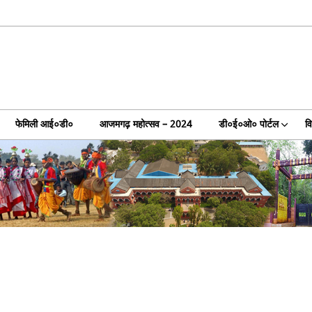
फेमिली आई०डी०
आजमगढ़ महोत्सव – 2024
डी०ई०ओ० पोर्टल
व