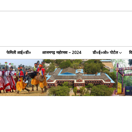
फेमिली आई०डी०
आजमगढ़ महोत्सव – 2024
डी०ई०ओ० पोर्टल
व