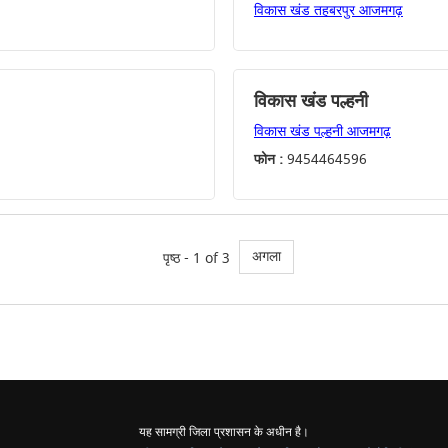
विकास खंड तहबरपुर आजमगढ़
विकास खंड पल्हनी
विकास खंड पल्हनी आजमगढ़
फोन :
9454464596
अगला
पृष्ठ - 1 of 3
यह सामग्री जिला प्रशासन के अधीन है।