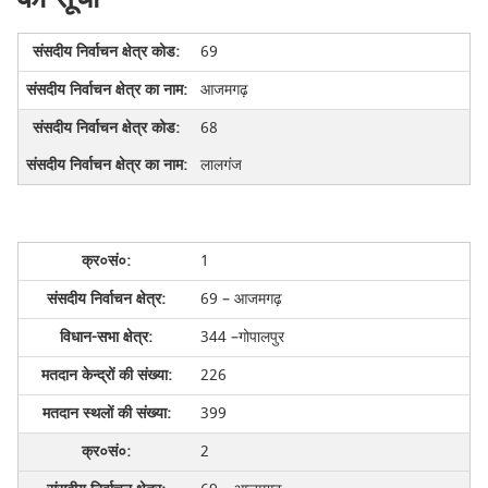
69
आजमगढ़
68
लालगंज
1
69 – आजमगढ़
344 –गोपालपुर
226
399
2