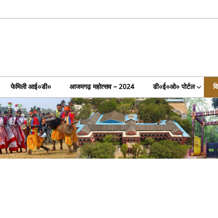
फेमिली आई०डी०
आजमगढ़ महोत्सव – 2024
डी०ई०ओ० पोर्टल
व