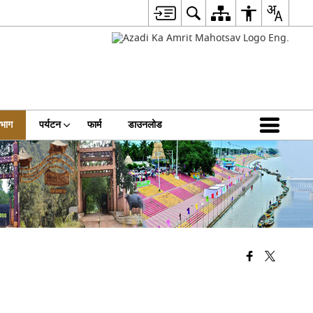
िभाग
पर्यटन
फार्म
डाउनलोड