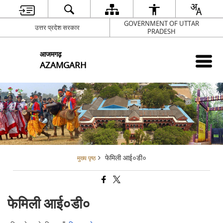
GOVERNMENT OF UTTAR
उत्तर प्रदेश सरकार
PRADESH
आजमगढ़
AZAMGARH
फेमिली आई०डी०
मुख्य पृष्ठ
फेमिली आई०डी०