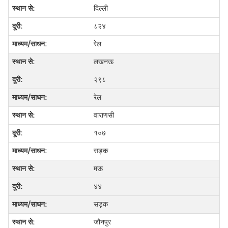
दिल्ली
८२४
रेल
लखनऊ
२९८
रेल
वाराणसी
१०७
सड़क
मऊ
४४
सड़क
जौनपुर