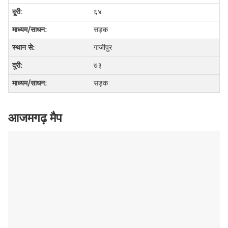
६४
सड़क
गाजीपुर
७३
सड़क
आजमगढ़ मैप